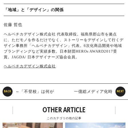
「地域」と「デザイン」の関係
佐藤 哲也
ヘルベチカデザイン株式会社 代表取締役。福島県郡山市を拠点
に、ただモノを作るだけでなく、ストーリーをデザインして行くデ
ザイン事務所「ヘルベチカデザイン」代表。6次化商品開発や地域
ブランディングなど実績多数。日本財団HEROs AWARD2017受
賞。JAGDA/ 日本デザイナーズ協会会員。
ヘルベチカデザイン株式会社
～「不登校」は何が
一億総メディア化時
BACK
NEXT
問題なのか？～ 不登校の予
代における放送の未来とは
OTHER ARTICLE
防薬「おはなしワクチン」
このカテゴリの他の記事