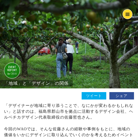
EVENT
REPORT
Apr 2018
「地域」と「デザイン」の関係
ツイート
シェア
「デザイナーが地域に寄り添うことで、なにかが変わるかもしれな
い」と話すのは、福島県郡山市を拠点に活動するデザイン会社、ヘ
ルベチカデザイン代表取締役の佐藤哲也さん。
今回のWAOでは、そんな佐藤さんの経験や事例をもとに、地域の
価値をいかにデザインに取り込んでいくのかを考えるためイベント