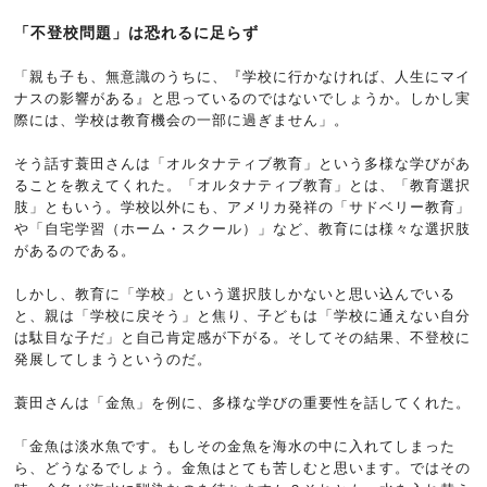
「不登校問題」は恐れるに足らず
「親も子も、無意識のうちに、『学校に行かなければ、人生にマイ
ナスの影響がある』と思っているのではないでしょうか。しかし実
際には、学校は教育機会の一部に過ぎません」。
そう話す蓑田さんは「オルタナティブ教育」という多様な学びがあ
ることを教えてくれた。「オルタナティブ教育」とは、「教育選択
肢」ともいう。学校以外にも、アメリカ発祥の「サドベリー教育」
や「自宅学習（ホーム・スクール）」など、教育には様々な選択肢
があるのである。
しかし、教育に「学校」という選択肢しかないと思い込んでいる
と、親は「学校に戻そう」と焦り、子どもは「学校に通えない自分
は駄目な子だ」と自己肯定感が下がる。そしてその結果、不登校に
発展してしまうというのだ。
蓑田さんは「金魚」を例に、多様な学びの重要性を話してくれた。
「金魚は淡水魚です。もしその金魚を海水の中に入れてしまった
ら、どうなるでしょう。金魚はとても苦しむと思います。ではその