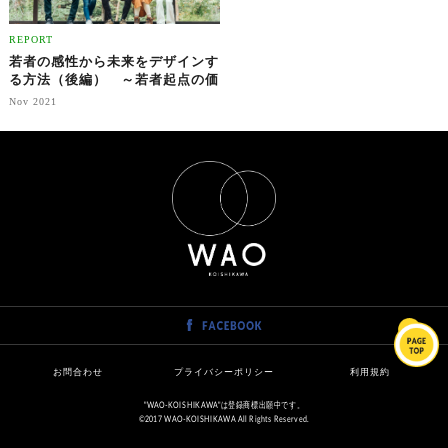
REPORT
若者の感性から未来をデザインす
る方法（後編） ～若者起点の価
値創造～
Nov 2021
お問合わせ
プライバシーポリシー
利用規約
"WAO-KOISHIKAWA"は登録商標出願中です。
©2017 WAO-KOISHIKAWA All Rights Reserved.