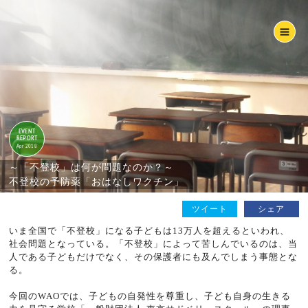
EVENT
REPORT
Apr 2018
～「不登校」は何が問題なのか？～
不登校の予防薬「おはなしワクチン」
ツイート
シェア
いま全国で「不登校」になる子どもは13万人を超えるといわれ、
社会問題となっている。「不登校」によって苦しんでいるのは、当
人である子どもだけでなく、その保護者にも及んでしまう事態とな
る。
今回のWAOでは、子どもの自発性を尊重し、子ども自身の生きる