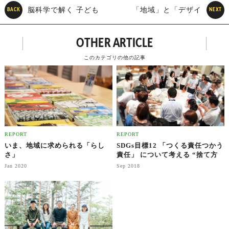
脳科学で解く 子ども
「地域」と「デザイ
BACK
NEXT
の自己肯定感をはぐくむ子
ン」の関係
OTHER ARTICLE
育て
このカテゴリの他の記事
REPORT
REPORT
いま、地域に求められる「らし
SDGs目標12 「つくる責任つかう
さ」
責任」 について考える “捨て方
をデザインする” ものづくりのイ
Jan 2020
Sep 2018
ノベーション