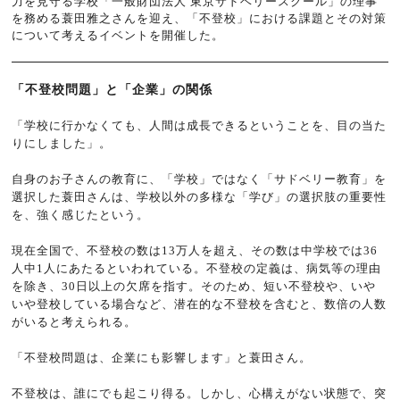
力を見守る学校「一般財団法人 東京サドベリースクール」の理事
を務める蓑田雅之さんを迎え、「不登校」における課題とその対策
について考えるイベントを開催した。
「不登校問題」と「企業」の関係
「学校に行かなくても、人間は成長できるということを、目の当た
りにしました」。
自身のお子さんの教育に、「学校」ではなく「サドベリー教育」を
選択した蓑田さんは、学校以外の多様な「学び」の選択肢の重要性
を、強く感じたという。
現在全国で、不登校の数は13万人を超え、その数は中学校では36
人中1人にあたるといわれている。不登校の定義は、病気等の理由
を除き、30日以上の欠席を指す。そのため、短い不登校や、いや
いや登校している場合など、潜在的な不登校を含むと、数倍の人数
がいると考えられる。
「不登校問題は、企業にも影響します」と蓑田さん。
不登校は、誰にでも起こり得る。しかし、心構えがない状態で、突