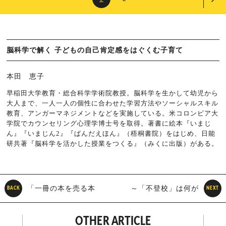
脳科学で解く 子どもの自己肯定感をはぐくむ子育て
本田 恵子
早稲田大学教育・総合科学学術院教授。脳科学を生かして幼児から
大人まで、一人一人の個性に合わせた学習方法やソーシャルスキル
教育、アンガーマネジメントなどを実施している。米コロンビア大
学院でカウンセリング心理学博士号を取得。著書に絵本『いまじ
ん』『いまじん2』『ぱんだえほん』（梧桐書院）をはじめ、日能
研共著『脳科学を活かした授業をつくる』（みくに出版）がある。
「一冊の本を売る本
～「不登校」は何が
BACK
NEXT
屋」ができるまで
問題なのか？～ 不登校の予
OTHER ARTICLE
防薬「おはなしワクチン」