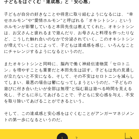
子どもをはぐくむ「達成感」と「安心感」
子どもが自分の好きなことや得意に取り組むようになるには、 “幸
せホルモン”や“愛情ホルモン”と呼ばれる「オキシトシン」という
ホルモンが影響していると本田先生は教えてくれた。オキシトシン
は、お父さんと疲れるまで遊んだり、お母さんと料理を作ったりな
ど、こうした触れ合いのなかで分泌されていく。このオキシトシン
が増えていくことによって、子どもは達成感を感じ、いろんなこと
にチャレンジするようになるというのだ。
またオキシトシンと同時に、脳内で働く神経伝達物質「セロトニ
ン」を増やすことも重要だと本田先生は話す。子どもは先の見通し
が立たないと不安になる。そして、その不安はセロトニンを減らし
てしまい、最悪の場合は鬱になってしまうというのだ。“子どもの
遊びに付き合いたいが全部は無理”と悩む親は遊べる時間を見える
化し、子どもに示してあげることで、子どもに安心感を与え、不安
を取り除いてあげることができるという。
そして、この達成感と安心感をはぐくむことがアンガーマネジメン
トの第一歩になるというのだ。
1
2