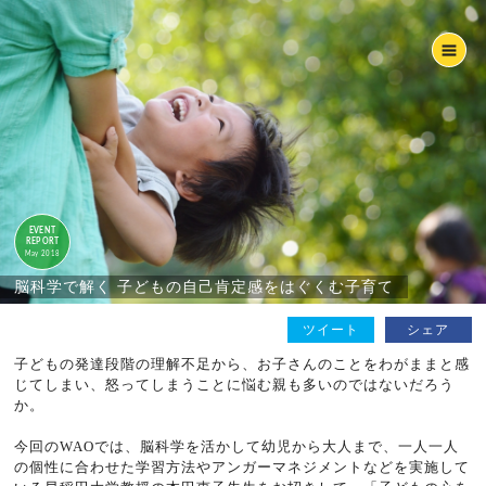
EVENT
REPORT
May 2018
脳科学で解く 子どもの自己肯定感をはぐくむ子育て
ツイート
シェア
子どもの発達段階の理解不足から、お子さんのことをわがままと感
じてしまい、怒ってしまうことに悩む親も多いのではないだろう
か。
今回のWAOでは、脳科学を活かして幼児から大人まで、一人一人
の個性に合わせた学習方法やアンガーマネジメントなどを実施して