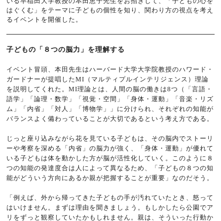
いる早稲田大学教授の本田恵子先生をお招きして、「子どもの心を
はぐくむ」をテーマに子どもの個性を知り、関わり方の視点を考え
るイベントを開催した。
子どもの「８つの脳力」を理解する
イベント冒頭、本田先生はハーバード大学大学院教授のハワード・
ガードナーが提唱したMI（マルティプルインテリジェンス）理論
を説明してくれた。MI理論とは、人間の脳の働きは8つ（「言語・
語学」「論理・数学」「視覚・空間」「身体・運動」「音楽・リズ
ム」「内省」「対人」「博物学」」に分けられ、それぞれの知能が
バランスよく備わっていることが大切であるという考え方である。
じっと座り込みながら花を見ている子どもは、その脳内でストーリ
ーや考察を深める「内省」の脳力が強く、「身体・運動」が優れて
いる子どもは体を動かした方が脳が活性化していく。このように８
つの知能の発達度合は人によって異なるため、「子どもの８つの知
能がどういう方向にあるか親が把握することが重要」なのだそう。
「例えば、外から帰ってきた子どもの手が汚れていたとき、怒って
はいけません。まずは理由を聞きましょう。もしかしたら公園でア
リをずっと観察していたかもしれません。親は、そういった行動か