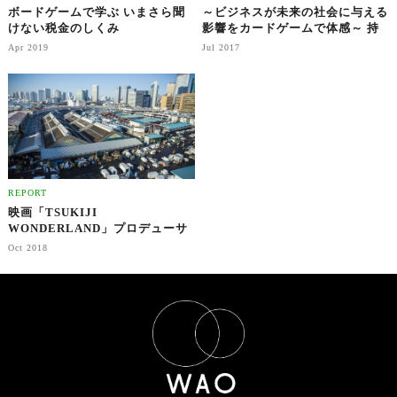
ボードゲームで学ぶ いまさら聞
～ビジネスが未来の社会に与える
けない税金のしくみ
影響をカードゲームで体感～ 持
続可能なビジネスの在り方を考え
Apr 2019
Jul 2017
る
REPORT
映画「TSUKIJI
WONDERLAND」プロデューサ
ーが語る 何故、私が「築地市
Oct 2018
場」を映画にしたか