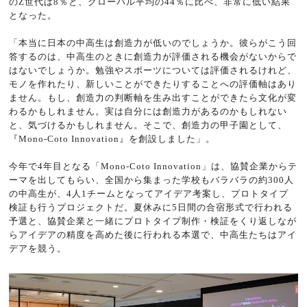
のZ世代は8％と、グローバル平均の44％に比べ、非常に低い結果
となった。
「本当に日本の中高生は創造力が低いのでしょうか。彼らがこう回
答するのは、中高生のときに創造力が評価される機会がないからで
はないでしょうか。勉強やスポーツについては評価されるけれど、
モノを作れたり、新しいことができたりすることへの評価軸はあり
ません。もし、創造力の判断軸を生み出すことができたら文化が変
わるかもしれません。実は自分には創造力があるのかもしれない
と、気づけるかもしれません。そこで、創造力の甲子園として、
『Mono-Coto Innovation』を創設しました」。
今年で4年目となる「Mono-Coto Innovation」は、協賛企業からテ
ーマを出してもらい、全国から集まった学校もバラバラの約300人
の中高生が、4人1チームとなってアイデア考案し、プロトタイプ
検証も行うプロジェクトだ。夏休みに5日間の合宿形式で行われる
予選と、協賛企業と一緒にプロトタイプ制作・検証をくり返しなが
らアイデアの精度を高めた後に行われる本選で、中高生たちはアイ
デアを競う。