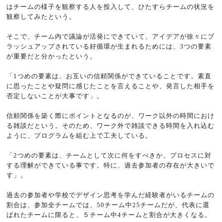
はチームの様子を観察する人を投入して、ひたすらチームの状況を
観察してみたという。
そこで、チーム内で議論が活発にできていて、アイデアが徐々にブ
ラッシュアップされている好循環が生まれるためには、3つの要素
が重要だと分かったという。
「1つめの要素は、お互いの信頼関係ができていることです。素直
に思ったことや疑問に感じたことを言えることや、発言した相手を
否定しないことが大事です」。
信頼関係を築く際にポイントとなるのが、ワーク以外の時間におけ
る雑談だという。そのため、ワーク外で雑談できる時間を入れ込む
ように、プログラムを組む上で工夫している。
「2つめの要素は、チームとして次に何をすべきか、プロセスに対
する理解ができている事です。特に、過去参加者の存在が大きいで
す」。
過去の参加者や学校でデザイン思考を学んだ経験者がいるチームの
割合は、参加全チームでは、50チーム中25チームだが、代表に選
ばれたチームに限ると、５チーム中4チームと割合が大きくなる。