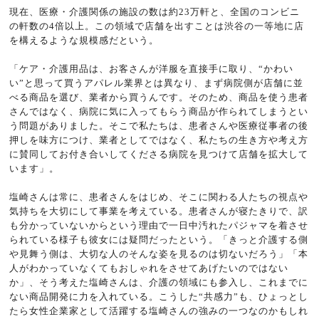
現在、医療・介護関係の施設の数は約23万軒と、全国のコンビニ
の軒数の4倍以上。この領域で店舗を出すことは渋谷の一等地に店
を構えるような規模感だという。
「ケア・介護用品は、お客さんが洋服を直接手に取り、“かわい
い”と思って買うアパレル業界とは異なり、まず病院側が店舗に並
べる商品を選び、業者から買うんです。そのため、商品を使う患者
さんではなく、病院に気に入ってもらう商品が作られてしまうとい
う問題がありました。そこで私たちは、患者さんや医療従事者の後
押しを味方につけ、業者としてではなく、私たちの生き方や考え方
に賛同してお付き合いしてくださる病院を見つけて店舗を拡大して
います」。
塩崎さんは常に、患者さんをはじめ、そこに関わる人たちの視点や
気持ちを大切にして事業を考えている。患者さんが寝たきりで、訳
も分かっていないからという理由で一日中汚れたパジャマを着させ
られている様子も彼女には疑問だったという。「きっと介護する側
や見舞う側は、大切な人のそんな姿を見るのは切ないだろう」「本
人がわかっていなくてもおしゃれをさせてあげたいのではない
か」、そう考えた塩崎さんは、介護の領域にも参入し、これまでに
ない商品開発に力を入れている。こうした“共感力”も、ひょっとし
たら女性企業家として活躍する塩崎さんの強みの一つなのかもしれ