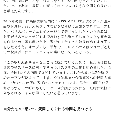
ね。その病院がこんなにつまらなくていいのかなと思っていまし
た。そこで私は、病院内に楽しくオアシスのような空間を作りたい
と考えたんです」。
2017年の夏、群馬県の病院内に「KISS MY LIFE」のケア・介護用
品やお見舞い品、入院グッズなどを取り扱う店舗をプロデュースし
た。パリのパサージュをイメージしてデザインしたという内装は、
お年寄りの方から子どもまで思わず立ち寄ってしまうような雰囲気
を作るため、落ち着いた中に遊び心をたくさん散りばめるよう工夫
をしたそうだ。オープンして半年で、このスペースはショップとし
ての役割以上にコミュニティの場になっているという。
「この取り組みを色々なところに拡げていくために、私たちは自社
運営で省スペースに対応できるキオスク型の店舗を始めました。現
在、全国8か所の病院で展開しています。これから新たに7か所で
のオープンが決まっています。今後は薬局や介護施設への展開も進
め、3年で300か所に広げたいと考えています。私たちの商品や店
舗が必ずどこの町にもあり、ケアや介護が必要になった時に気軽に
立ち寄れる、そんな風にしたいと思っています」。
自分たちの“想い”に賛同してくれる仲間を見つける