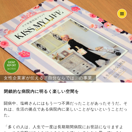
EVENT
REPORT
Jul 2018
女性企業家が伝える「自分ならでは」の事業
閉鎖的な病院内に明るく楽しい空間を
闘病中、塩崎さんにはもう一つ不満だったことがあったそうだ。そ
れは、生活の拠点である病院内に楽しいことがないということだっ
た。
「多くの人は、人生で一度は長期期間病院にお世話になりますよ