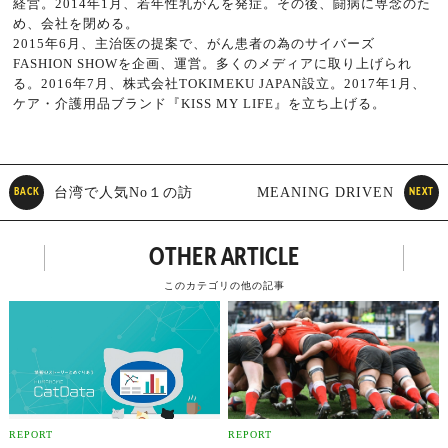
経営。2014年1月、若年性乳がんを発症。その後、闘病に専念のた
め、会社を閉める。
2015年6月、主治医の提案で、がん患者の為のサイバーズ
FASHION SHOWを企画、運営。多くのメディアに取り上げられ
る。2016年7月、株式会社TOKIMEKU JAPAN設立。2017年1月、
ケア・介護用品ブランド『KISS MY LIFE』を立ち上げる。
台湾で人気No１の訪
MEANING DRIVEN
BACK
NEXT
日観光情報メディア創設者
DESIGN～意味が先行するデ
OTHER ARTICLE
が語る ～台湾のいま～
ザイン～
このカテゴリの他の記事
REPORT
REPORT