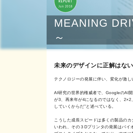
REPORT
Jun 2018
MEANING D
～
未来のデザインに正解はな
テクノロジーの発展に伴い、変化が激しい
AI研究の世界的権威者で、Google
が3、再来年が4になるのではなく、2×2
していくからだ”と述べている。
こうした成長スピードは多くの製品のカ
いわれ、その３Dプリンタの発展はバイオ