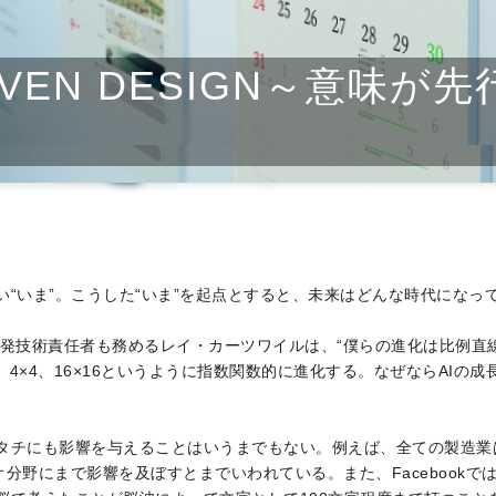
RIVEN DESIGN～意味
い
“いま”。こうした“いま”を起点とすると、未来はどんな時代になっ
のAI開発技術責任者も務めるレイ・カーツワイルは、“僕らの進化は比例
、4×4、16×16というように指数関数的に進化する。なぜならAI
タチにも影響を与えることはいうまでもない。例えば、全ての製造業
分野にまで影響を及ぼすとまでいわれている。また、Facebook