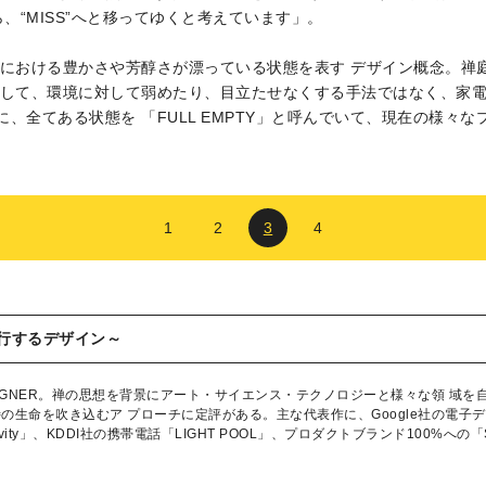
ら、“MISS”へと移ってゆくと考えています」。
空間における豊かさや芳醇さが漂っている状態を表す デザイン概念。
として、環境に対して弱めたり、目立たせなくする手法ではなく、家電
、全てある状態を 「FULL EMPTY」と呼んでいて、現在の様々
1
2
3
4
味が先行するデザイン～
DESIGNER。禅の思想を背景にアート・サイエンス・テクノロジーと様々な領 
生命を吹き込むア プローチに定評がある。主な代表作に、Google社の電子デバイス「M
ity」、KDDI社の携帯電話「LIGHT POOL」、プロダクトブランド100%への「S