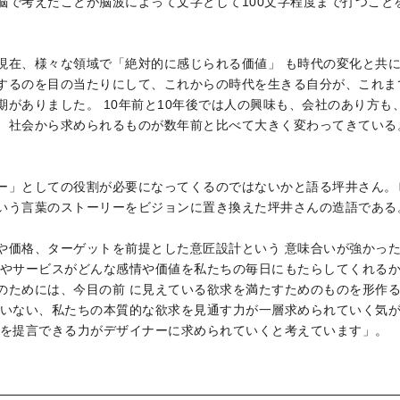
脳で考えたことが脳波によって文字として100文字程度まで打つこと
現在、様々な領域で「絶対的に感じられる価値」 も時代の変化と共
するのを目の当たりにして、これからの時代を生きる自分が、これま
期がありました。 10年前と10年後では人の興味も、会社のあり方
、社会から求められるものが数年前と比べて大きく変わってきている
ー」としての役割が必要になってくるのではないかと語る坪井さん。
いう言葉のストーリーをビジョンに置き換えた坪井さんの造語である
や価格、ターゲットを前提とした意匠設計という 意味合いが強かっ
ノやサービスがどんな感情や価値を私たちの毎日にもたらしてくれるか
のためには、今目の前 に見えている欲求を満たすためのものを形作
ていない、私たちの本質的な欲求を見通す力が一層求められていく気
策を提言できる力がデザイナーに求められていくと考えています」。