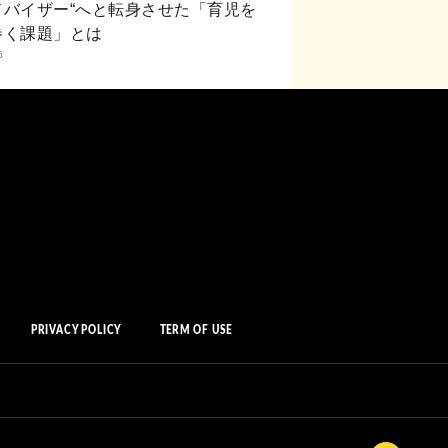
ドバイザー“へと転身させた「育児を
巻く課題」とは
6
PRIVACY POLICY
TERM OF USE