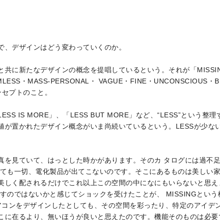
で、デザインはどう変わっていくのか。
IGNと共に新たなデザインの概念を提唱しているという。それが「MISSING 
AMLESS・MASS-PERSONAL・ VAGUE・FINE・UNCONSCIO
ンセプトのこと。
S IS MORE」、「LESS BUT MORE」など、“LESS”とい
が置かれたデザイン概念がいま尚続いているという。LESSが少ないを
真を見ていて、はっとした時かがあります。そのカ タログには過不
しても一切、電化製品が出てこないのです。そこにあるものは美しい家
美しく配されるだけでこれ以上この空間の中になにもいらないと思え
すのではないかと感じてショックを受けたことが、 MISSINGとい
エアコンをデザインしたとしても、その空間を彩ったり、特定のアイデ
こに在るより、無いほうが良いと思えたのです。機能そのものは必要