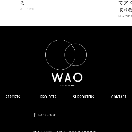
る
てア
Jan 2020
取り
Nov 201
REPORTS
PROJECTS
SUPPORTERS
CONTACT