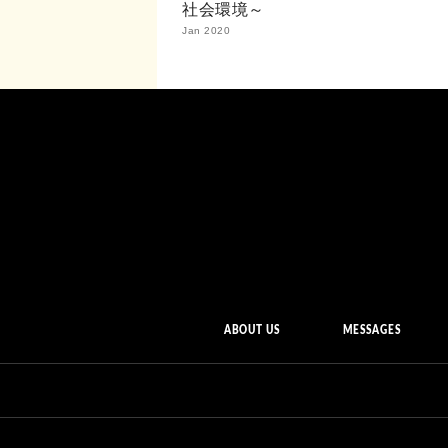
社会環境～
Jan 2020
ABOUT US
MESSAGES