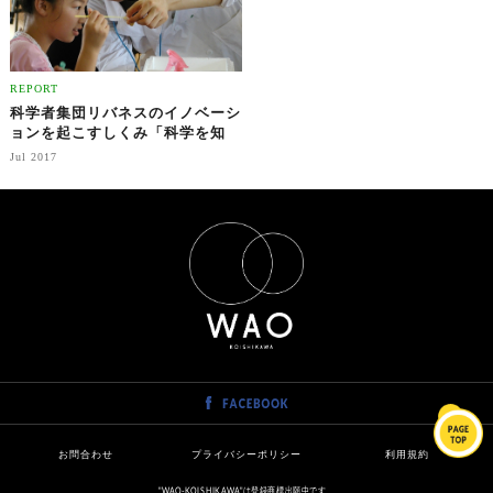
REPORT
科学者集団リバネスのイノベーシ
ョンを起こすしくみ「科学を知
り、ビジネスを創る方法」
Jul 2017
お問合わせ
プライバシーポリシー
利用規約
"WAO-KOISHIKAWA"は登録商標出願中です。