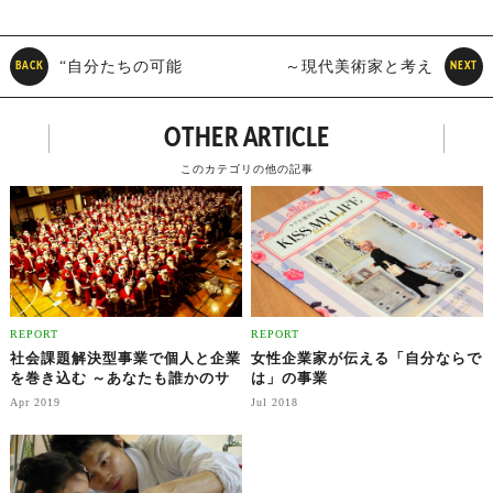
“自分たちの可能
～現代美術家と考え
BACK
NEXT
性”をカタチにする 「47都道
る～これからの「アート市
OTHER ARTICLE
府県の一番搾り」の挑戦
場」
このカテゴリの他の記事
REPORT
REPORT
社会課題解決型事業で個人と企業
女性企業家が伝える「自分ならで
を巻き込む ～あなたも誰かのサ
は」の事業
ンタクロース～
Apr 2019
Jul 2018