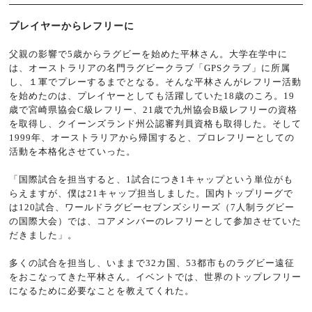
プレイヤーからレフリーに
父親の影響で5歳からラグビーを始めた平林さん。大学在学中に
は、オーストラリアの名門ラグビークラブ「GPSクラブ」に所属
し、１軍でプレーするまでとなる。そんな平林さんがレフリー活動
を始めたのは、プレイヤーとしても活躍していた18歳のころ。19
歳で宮崎県協会C級レフリー、21歳で九州協会B級レフリーの資格
を取得し、クイーンズランド州公認審判員資格も取得した。そして
1999年、オーストラリアから帰国すると、プロレフリーとしての
活動を本格化させていった。
「国際試合を担当すると、1試合につき1キャップという単位がも
らえますが、僕は21キャップ担当しました。国内トップリーグで
は120試合、ワールドラグビーセブンズシリーズ（7人制ラグビー
の国際大会）では、コアメンバーのレフリーとして参加させていた
だきました」。
多くの試合を担当し、いままで32カ国、53都市ものラグビー遠征
をおこなってきた平林さん。イベントでは、世界のトップレフリー
になるために必要なことを教えてくれた。