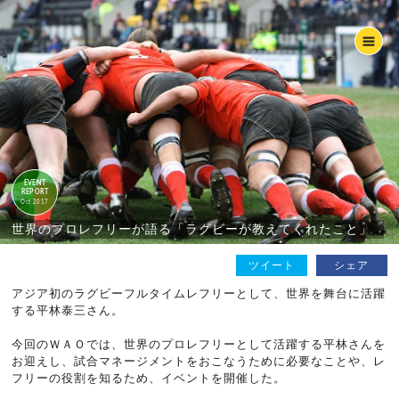
EVENT
REPORT
Oct 2017
世界のプロレフリーが語る「ラグビーが教えてくれたこと」
ツイート
シェア
アジア初のラグビーフルタイムレフリーとして、世界を舞台に活躍
する平林泰三さん。
今回のＷＡＯでは、世界のプロレフリーとして活躍する平林さんを
お迎えし、試合マネージメントをおこなうために必要なことや、レ
フリーの役割を知るため、イベントを開催した。