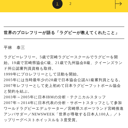
1
2
世界のプロレフリーが語る「ラグビーが教えてくれたこと」
平林 泰三
ラグビーレフリー。5歳で宮崎ラグビースクールでラグビーを開
始。19歳で宮崎県協会C級、21歳で九州協会B級、クイーンズラン
ド州公認審判員資格も取得。
1999年にプロレフリーとして活動を開始。
2005年には当時最年少の28歳で日本協会公認A1級審判員となる。
2007年レフリーとして史上初めて日本ラグビーフットボール協会
と契約を結ぶ。
2003年～2005年に日本IBMの分析・テクニカルスタッフ
2007年～2014年に日本代表の分析・サポートスタッフとして参加
ワールドラグビーエデュケーター／宮崎県スポーツランド宮崎推進
アンバサダー／NEWSWEEK「世界が尊敬する日本人100人」／ト
ップリーグベストホイッスルを３度受賞。