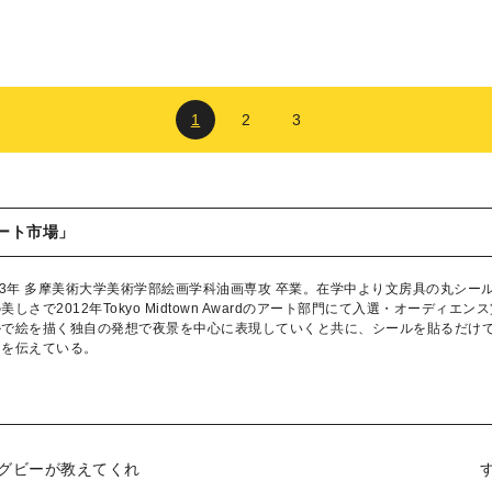
1
2
3
ート市場」
13年 多摩美術大学美術学部絵画学科油画専攻 卒業。在学中より文房具の丸シ
しさで2012年Tokyo Midtown Awardのアート部門にて入選・オーディエン
ルで絵を描く独自の発想で夜景を中心に表現していくと共に、シールを貼るだけ
さを伝えている。
グビーが教えてくれ