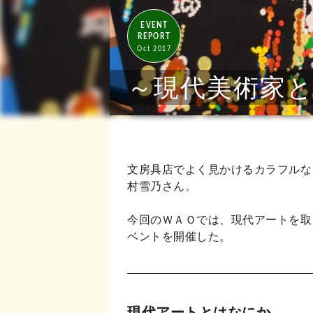
EVENT
REPORT
Oct 2017
～現代美術家
文房具店でよく見かけるカラフルな
村雪乃さん。
今回のＷＡＯでは、現代アートを取
ベントを開催した。
現代アートとはなにか