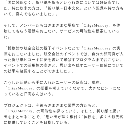
「国に関係なく、折り紙を折るという行為については好反応でし
た。特に欧米の方は、『折り紙＝日本文化』という認識を持つ方も
いて、喜んでもらいました」。
そして、メンバーたちはさまざまな場所で「OrigaMemory」を体
験してもらう活動をおこない、サービスの可能性を模索していっ
た。
「博物館や航空会社の親子イベントなどで『OrigaMemory』の実
演をおこないました。航空会社のイベントでは、自分の顔写真が入
った折り紙ヒコーキに夢を書いて飛ばすプログラムまでおこない、
イベントでの活用性の高さと、思い出を残すユーザー価値について
の効果を確認することができました」。
こうした活動から手に入れたユーザーの反応は、現在、
「OrigaMemory」の拡張を考えていくなかで、大きなヒントにな
っていると戸高さんはいう。
プロジェクトは、今後もさまざまな業界の方たちと、
「OrigaMemory」の可能性を探っていく。そして、折り紙で思い
出をまとめることで、‟思い出が深く根付く”体験を、多くの観光客
に提供していくことを目指している。