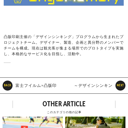
凸版印刷主催の「デザインシンキング」プログラムから生まれたプ
ロジェクトチーム。デザイナー、製造、企画と異分野のメンバーで
チームを構成。現在は観光客が集まる場所でのプロトタイプを実施
し、本格的なサービス化を目指し、活動中。
富士フイルム×凸版印
～デザインシンキン
BACK
NEXT
刷 共創プロジェクト
グを体験する～ ２０２０年
OTHER ARTICLE
「cyan」
に向けたコミュニケーショ
このカテゴリの他の記事
ンを再定義せよ