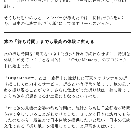
にしてもらいたかった」と話すのは、リーダの戸高さん（凸版印
刷）。
そうした想いのもと、メンバーが考えたのは、訪日旅行の思い出
を、日本の伝統文化“折り紙”にして残すサービスだった。
旅の「待ち時間」までも最高の体験に変える
旅の待ち時間を“時間をつぶす”だけの行為で終わらせずに、特別な
体験に変えていくことを目的に、「OrigaMemory」のプロジェク
トは始まった。
「OrigaMemory」とは、旅行中に撮影した写真をオリジナルの折
り紙にして出力するサービス。折るという行為を通じて、旅の思い
出を振り返ることができ、さらに仕上がった折り紙は、持ち帰って
からも旅を想起させるお土産にもなるというのだ。
「特に旅の最後の空港の待ち時間は、統計からも訪日旅行者が時間
を持て余していることがわかりました。せっかく日本に訪れてもら
ったのだから、最後まで日本体験を提供したいと思い、日本の伝統
文化である『折り紙』を活用しました」と戸高さんはいう。