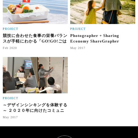
PROJECT
PROJECT
競技に合わせた食事の栄養バラン
Photographer + Sharing
スが手軽にわかる「GO!GO!ごは
Economy ShareGrapher
ん」
Feb 2020
May 2017
PROJECT
～デザインシンキングを体験する
～ ２０２０年に向けたコミュニ
ケーションを再定義せよ
May 2017