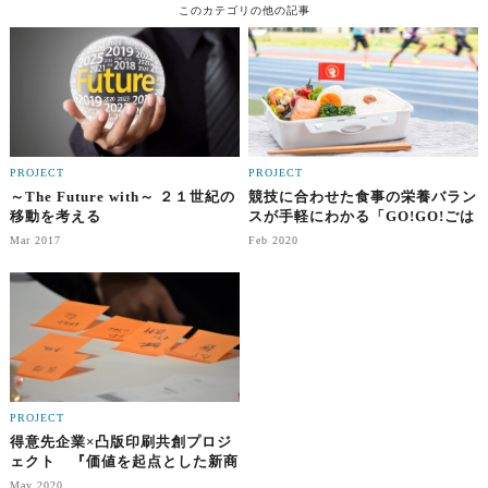
このカテゴリの他の記事
PROJECT
PROJECT
～The Future with～ ２１世紀の
競技に合わせた食事の栄養バラン
移動を考える
スが手軽にわかる「GO!GO!ごは
ん」
Mar 2017
Feb 2020
PROJECT
得意先企業×凸版印刷共創プロジ
ェクト 『価値を起点とした新商
品開発』
May 2020