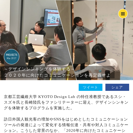
PROJECTS
May 2017
～デザインシンキングを体験する～
２０２０年に向けたコミュニケーションを再定義せよ
ツイート
シェア
京都工芸繊維大学 KYOTO Design Lab の特任准教授であるスシ・
スズキ氏と長崎陸氏をファシリテーターに迎え、デザインシンキン
グを体験するプログラムを実施した。
訪日外国人観光客の増加やSNSをはじめとしたコミュニケーション
ツールの発達によって変化する情報伝達・共有や対人コミュニケー
ション。こうした背景のなか、「2020年に向けたコミュニケーシ