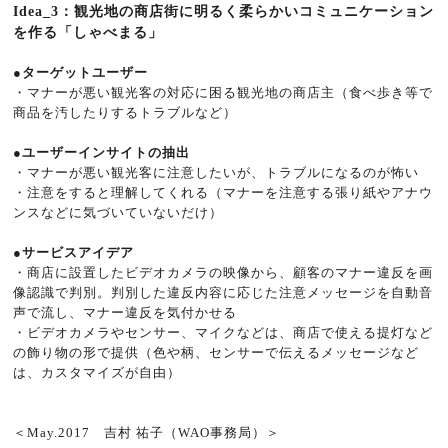
Idea_3：観光地の商店街に明るく柔らかいコミュニケーション
を作る「しゃべまる」
●ターゲットユーザー
・マナーが悪い観光客の対応に困る観光地の商店主（食べ歩き等で
商品を汚したりするトラブルなど）
●ユーザーインサイトの抽出
・マナーが悪い観光客に注意したいが、トラブルになるのが怖い
・注意をすると理解してくれる（マナーを注意する張り紙やアナウ
ンスなどに気づいていないだけ）
●サービスアイデア
・商店に設置したビデオカメラの映像から、顧客のマナー違反を画
像認識で判別。判別した違反内容に応じた注意メッセージを自動音
声で流し、マナー違反を気付かせる
・ビデオカメラやセンサー、マイクなどは、商店で使える提灯など
の飾り物の形で提供（色や柄、センサーで伝えるメッセージなど
は、カスタマイズが自由）
＜May.2017 吉村 祐子（WAO事務局）＞