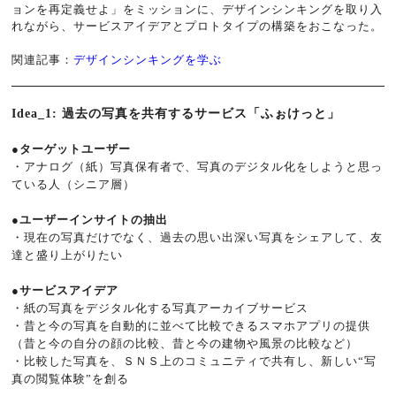
ョンを再定義せよ」をミッションに、デザインシンキングを取り入
れながら、サービスアイデアとプロトタイプの構築をおこなった。
関連記事：
デザインシンキングを学ぶ
Idea_1: 過去の写真を共有するサービス「ふぉけっと」
●ターゲットユーザー
・アナログ（紙）写真保有者で、写真のデジタル化をしようと思っ
ている人（シニア層）
●ユーザーインサイトの抽出
・現在の写真だけでなく、過去の思い出深い写真をシェアして、友
達と盛り上がりたい
●サービスアイデア
・紙の写真をデジタル化する写真アーカイブサービス
・昔と今の写真を自動的に並べて比較できるスマホアプリの提供
（昔と今の自分の顔の比較、昔と今の建物や風景の比較など）
・比較した写真を、ＳＮＳ上のコミュニティで共有し、新しい“写
真の閲覧体験”を創る