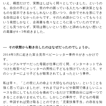
いえ、構想だけで、実際はしばらく悶々としていました。というの
も、自分の手によって、世の中の困っている人たちへ解決策となる
ものを提示できるかもしれないと思いつつ、自分でそれを形にでき
る自信は全くなかったからです。そのため誰かにつくってもらうと
いう発想しかなく、企画書を色々なところに送っていたのですが、
どこも見つからず。実現は難しいという想いと諦められない想いと
の葛藤が4～5年続きました。
その状態から動き出したのはなぜだったのでしょうか。
2014年3月に起きた富士見市ベビーシッター事件※がきっかけで
す。
※シングルマザーだった母親が仕事に行く間、インターネットでみ
つけた格安ベビーシッターの男性に子どもを預けていたところ、そ
のシッターにより子どもが殺害されてしまったという事件。
私は常々、「この世に人の命より大切なものはない」ということを
強く思ってはいましたが、それまではテレビや新聞で痛ましいニュ
ースを目にしてもただ心を痛めているだけで実際自分には何一つで
きることがありませんでした。しかしこの事件で、子どもの母親
が、申請すれば受け取ることのできた「児童扶養手当」の存在を知