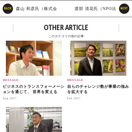
森山 和彦氏（株式会
渡部 清花氏（NPO法
BACK
NEXT
社CRAZY 代表取締役社
人 WELgee代表 / 東京大学
OTHER ARTICLE
長）
大学院修士課程在籍 ）
このカテゴリの他の記事
MESSAGE
MESSAGE
ビジネスのトランスフォーメーシ
自らのチャレンジ数が事業の強み
ョンを通じて、 世界を変える
を拡大する
Aug 2017
Feb 2017