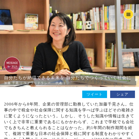
MESSAGE
Apr 2019
自分たちが納得できる未来を 自分たちでつくっていく社会に
加藤 千晃（ ライフリテラシー 代表 ）
ツイート
シェア
2006年から8年間、企業の管理部に勤務していた加藤千晃さん。仕
事の中で税金や社会保障に関する知識を学べば学ぶほどその複雑さ
に驚くようになったという。しかし、そうした知識や情報は生きて
いく上で非常に重要であるにもかかわらず、これまで学校でも会社
でもきちんと教えられることはなかった。約1年間の制作期間を経
て、複雑で重要な日本の社会保障と税に関する制度をわかりやすく