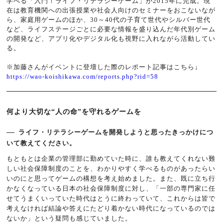
学べる「入門！ライフ・リテラシーゲーム」が2015年に完成。現
在は教育機関への出張授業や社会人向けのセミナーをおこないなが
ら、家庭用ゲームのほか、30～40代の子育て世代やシルバー世代
など、ライフステージごとに必要な情報を盛り込んだ年代別ゲーム
の開発など、アプリ化やデジタル化も視野に入れながら活動してい
る。
※加藤さんがイベントに登壇した際のレポート記事はこちら↓
https://wao-koishikawa.com/reports.php?rid=58
何より大切な“人の命”を守れるゲームを
ライフ・リテラシーゲームを開発しようと思ったきっかけにつ
いて教えてください。
もともとは企業の管理部に勤めていた時に、誰も教えてくれない難
しい社会保障制度のことを、わかりやすく学べるものがあったらい
いのにと思ってゲームの構想を考え始めました。また、既に立ち行
かなくなっている日本の社会保障制度に対し、「一部の専門家に任
せてうまくいっていた時代はとうに終わっていて、これからは皆で
考えなければ結論や答えにたどり着かない時代になっているのでは
ないか」という疑問も感じていました。