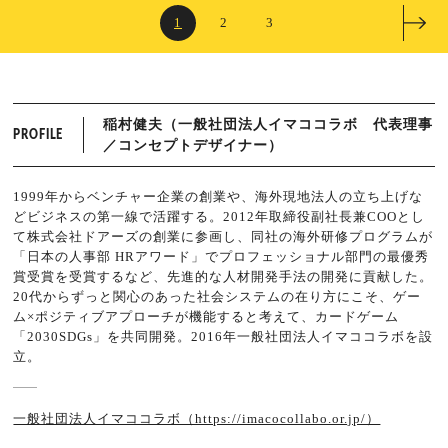
1
2
3
稲村健夫（一般社団法人イマココラボ 代表理事
PROFILE
／コンセプトデザイナー）
1999年からベンチャー企業の創業や、海外現地法人の立ち上げな
どビジネスの第一線で活躍する。2012年取締役副社長兼COOとし
て株式会社ドアーズの創業に参画し、同社の海外研修プログラムが
「日本の人事部 HRアワード」でプロフェッショナル部門の最優秀
賞受賞を受賞するなど、先進的な人材開発手法の開発に貢献した。
20代からずっと関心のあった社会システムの在り方にこそ、ゲー
ム×ポジティブアプローチが機能すると考えて、カードゲーム
「2030SDGs」を共同開発。2016年一般社団法人イマココラボを設
立。
一般社団法人イマココラボ（https://imacocollabo.or.jp/）