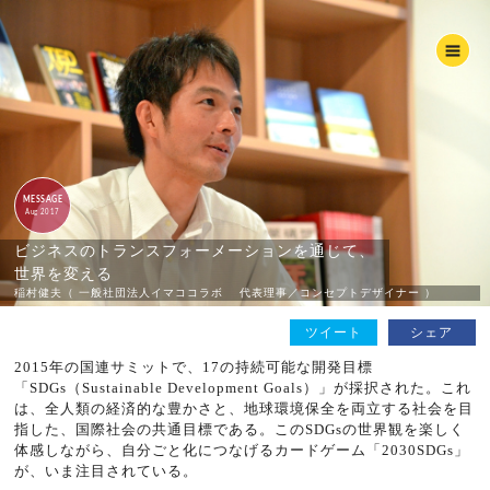
MESSAGE
Aug 2017
ビジネスのトランスフォーメーションを通じて、
世界を変える
稲村健夫（ 一般社団法人イマココラボ 代表理事／コンセプトデザイナー ）
ツイート
シェア
2015年の国連サミットで、17の持続可能な開発目標
「SDGs（Sustainable Development Goals）」が採択された。これ
は、全人類の経済的な豊かさと、地球環境保全を両立する社会を目
指した、国際社会の共通目標である。このSDGsの世界観を楽しく
体感しながら、自分ごと化につなげるカードゲーム「2030SDGs」
が、いま注目されている。