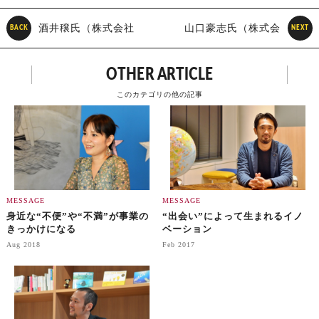
酒井穣氏（株式会社
山口豪志氏（株式会
BACK
NEXT
ＢＯＬＢＯＰ 代表取締役
社５４ 代表取締役社長）
OTHER ARTICLE
会長）
このカテゴリの他の記事
MESSAGE
MESSAGE
身近な“不便”や“不満”が事業の
“出会い”によって生まれるイノ
きっかけになる
ベーション
Aug 2018
Feb 2017