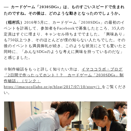
カードゲーム「2030SDGs」は、ものすごいスピードで生まれ
たのですね。その後は、どのような動きとなったのでしょうか。
（稲村氏）
2016年5月に、カードゲーム「2030SDGs」の最初のイ
ベントを計画して、参加者をFacebookで募集したところ、35人の
定員はすぐに埋まり、キャンセル待ちまででました。「興味あり」
も750以上つき、そのほとんどが僕の知らない人たちでした。その
後のイベントも満員御礼が続き、このような状況にとても驚いたと
同時に、「みんなSDGsのような考えに興味を持っているのだな」
と感じました。
※制作秘話をもっと詳しく知りたい方は、
イマココラボ・ブログ
「2日間で作ったってホント！？ カードゲーム「2030SDGs」制
作秘話」（リンク：
https://imacocollabo.or.jp/blog/2017/07/10/story/）
をご覧くださ
い。