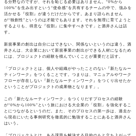
る分野なのですが、それを恥じる必要はありません。“0%から
100%”を生み出すという“使命感”を共有するチームの中で、強みを
活かせる『役割』が違うだけだからです。あまり語られません
が“独創性”というのは才能でもあります。それを無理に育てようと
するよりも、得意な『役割』に集中すべきです」と酒井さんは話
す。
新規事業の創出は自分にはできない、関係ないというのは違う。酒
井さんは、大企業において新規事業の創出ができる人材になるため
には、プロジェクトの経験を積んでいくことが重要だと話す。
「プロジェクトとは、個人や組織がやったことのない『新たなルー
ティンワーク』をつくることです。つまりは、マニュアルやワーク
フローが存在しない『新たなルーティンワーク』をつくり出せたか
ということがプロジェクトの成果物となります」。
この「新たなルーティンワーク」をつくりだすプロセスの経験
が“0%から100%”という旅における大企業の「役割」を強化するこ
とにつながるというのだ。また、そのプロセスの第一歩は、過去か
ら現在にいたる事例研究を徹底的に勉強することにあると酒井さん
はいう。
「プロジェクトとは、ある課題を解決する目的のもと立ち上がって