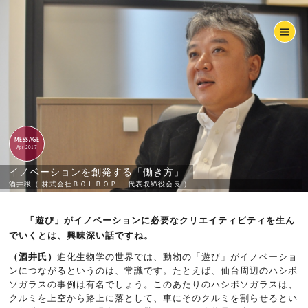
MESSAGE
Apr 2017
イノベーションを創発する「働き方」
酒井穣（ 株式会社ＢＯＬＢＯＰ 代表取締役会長 ）
「遊び」がイノベーションに必要なクリエイティビティを生ん
でいくとは、興味深い話ですね。
（酒井氏）
進化生物学の世界では、動物の「遊び」がイノベーショ
ンにつながるというのは、常識です。たとえば、仙台周辺のハシボ
ソガラスの事例は有名でしょう。このあたりのハシボソガラスは、
クルミを上空から路上に落として、車にそのクルミを割らせるとい