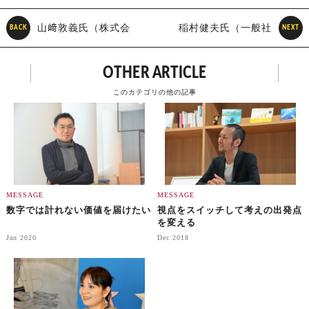
山﨑敦義氏（株式会
稲村健夫氏（一般社
BACK
NEXT
社TBM 代表取締役）
団法人イマココラボ 代表
OTHER ARTICLE
理事／コンセプトデザイナ
このカテゴリの他の記事
ー）
MESSAGE
MESSAGE
数字では計れない価値を届けたい
視点をスイッチして考えの出発点
を変える
Jan 2020
Dec 2018