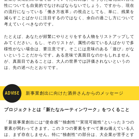
性についても自覚的でなければならないでしょう。ですから、現在
の流行になっている「働き方改革」の視点としても、単に、残業を
減らすことばかりに注目するのではなく、余白の過ごし方について
考えていくべきなのです。
たとえば、あなたが頻繁にやりとりをする人物をリストアップして
みてください。もし、そのリストが、属性の似ている人ばかりで多
様性がない場合は、要注意です。そこには意味のある「遊び」がな
いということだからです。ある意味で真面目なのかもしれません
が、真面目であることは、大人の世界では評価されないというの
は、先の述べたとおりです。
新事業創出に向けた酒井さんからのメッセージ
ADVISE
プロジェクトとは「新たなルーティンワーク」をつくること
「新規事業創出には“使命感”“独創性”“実現可能性”といった３つの
要素が関わってきます。この３つの要素をすべて兼ね備えている人
は、まず存在しません。特に“独創性”の部分は、大企業が苦手とす