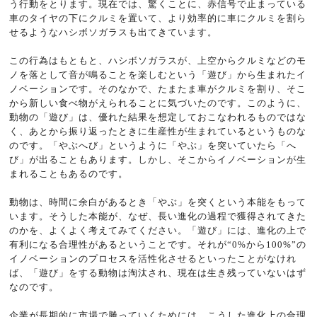
う行動をとります。現在では、驚くことに、赤信号で止まっている
車のタイヤの下にクルミを置いて、より効率的に車にクルミを割ら
せるようなハシボソガラスも出てきています。
この行為はもともと、ハシボソガラスが、上空からクルミなどのモ
ノを落として音が鳴ることを楽しむという「遊び」から生まれたイ
ノベーションです。そのなかで、たまたま車がクルミを割り、そこ
から新しい食べ物がえられることに気づいたのです。このように、
動物の「遊び」は、優れた結果を想定しておこなわれるものではな
く、あとから振り返ったときに生産性が生まれているというものな
のです。「やぶへび」というように「やぶ」を突いていたら「へ
び」が出ることもあります。しかし、そこからイノベーションが生
まれることもあるのです。
動物は、時間に余白があるとき「やぶ」を突くという本能をもって
います。そうした本能が、なぜ、長い進化の過程で獲得されてきた
のかを、よくよく考えてみてください。「遊び」には、進化の上で
有利になる合理性があるということです。それが“0%から100%”の
イノベーションのプロセスを活性化させるといったことがなけれ
ば、「遊び」をする動物は淘汰され、現在は生き残っていないはず
なのです。
企業が長期的に市場で勝っていくためには、こうした進化上の合理