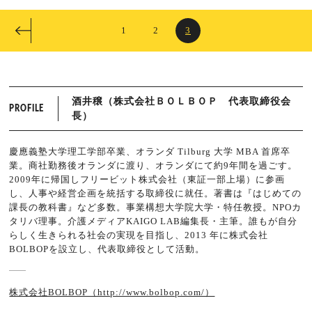
1
2
3
酒井穣（株式会社ＢＯＬＢＯＰ 代表取締役会
PROFILE
長）
慶應義塾大学理工学部卒業、オランダ Tilburg 大学 MBA 首席卒
業。商社勤務後オランダに渡り、オランダにて約9年間を過ごす。
2009年に帰国しフリービット株式会社（東証一部上場）に参画
し、人事や経営企画を統括する取締役に就任。著書は『はじめての
課長の教科書』など多数。事業構想大学院大学・特任教授。NPOカ
タリバ理事。介護メディアKAIGO LAB編集長・主筆。誰もが自分
らしく生きられる社会の実現を目指し、2013 年に株式会社
BOLBOPを設立し、代表取締役として活動。
株式会社BOLBOP（http://www.bolbop.com/）