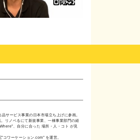
、出品サービス事業の日本市場立ち上げに参画。
括。リノベるにて新規事業、一棟事業部門の経
yWhere"、自分に合った 場所・人・コト が見
"コワーケーション.com" を運営。