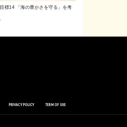
s目標14 「海の豊かさを守る」を考
9
PRIVACY POLICY
TERM OF USE