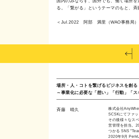
国内のみならず、国外でも、働く場所を
る。「繋がる」というテーマのもと、斉
＜Jul.2022 阿部 満里（WAO事務局
場所・人・コトを繋げるビジネスを創る
～事業化に必要な「想い」「行動」「ス
株式会社AnyWh
斉藤 晴久
SCSKにてファ
その後様々なス
営管理を担当。20
つかる SNS "Te
2020年9月 P