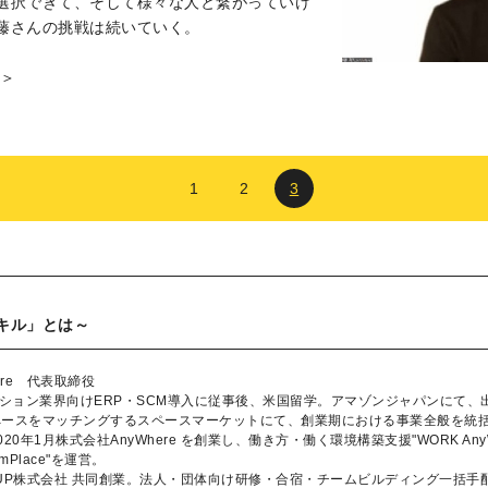
選択できて、そして様々な人と繋がっていけ
藤さんの挑戦は続いていく。
）＞
1
2
3
キル」とは～
ere 代表取締役
ッション業界向けERP・SCM導入に従事後、米国留学。アマゾンジャパンにて
ペースをマッチングするスペースマーケットにて、創業期における事業全般を統
20年1月株式会社AnyWhere を創業し、働き方・働く環境構築支援"WORK An
amPlace"を運営。
erkUP株式会社 共同創業。法人・団体向け研修・合宿・チームビルディング一括手配