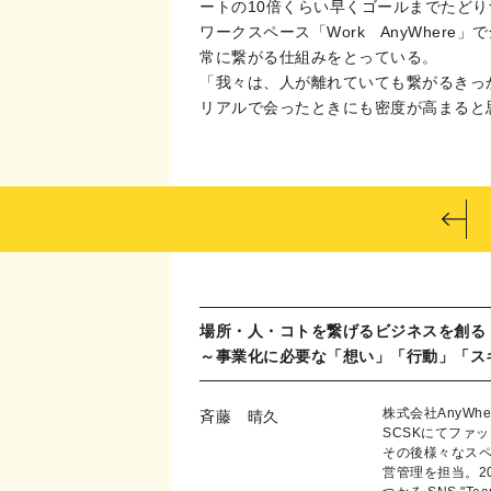
ートの10倍くらい早くゴールまでたど
ワークスペース「Work AnyWher
常に繋がる仕組みをとっている。
「我々は、人が離れていても繋がるきっ
リアルで会ったときにも密度が高まると
場所・人・コトを繋げるビジネスを創る
～事業化に必要な「想い」「行動」「ス
株式会社AnyWh
斉藤 晴久
SCSKにてファ
その後様々なス
営管理を担当。20