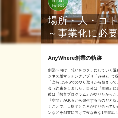
REPORT
Sep 2022
場所・人・コ
～事業化に必
AnyWhere創業の軌跡
創業へ向け、想いをカタチにしていく過
ジネス版マッチングアプリ「yenta」で
「当時はSNSでのやり取りから始まっ
会う約束をしました。自分は『空間』に
彼は『教育プログラム』がやりたかった
『空間』があるから発生するものだと捉
くことで、目指すところがすり合ってい
ンなどを創業に向けて夜な夜な1年間話