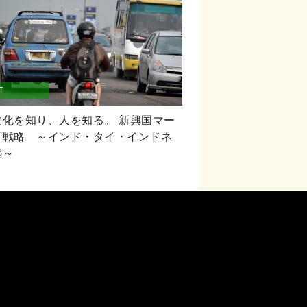
T
文化を知り、人を知る。 新興国マー
ト戦略 ～インド・タイ・インドネ
編～