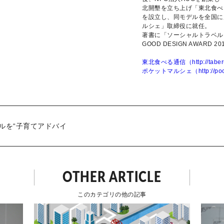
北開墾を立ち上げ「東北食べ
を設立し、同モデルを全国に
ルシェ」取締役に就任。
著書に「ソーシャルトラベル」
GOOD DESIGN AWARD 
東北食べる通信（http://taberu
ポケットマルシェ（http://pock
ルを“子育てアドバイ
課題」とは
OTHER ARTICLE
このカテゴリの他の記事