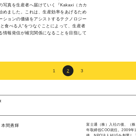
写真を生産者へ届けていく『Kakaxi（カカ
始めました。これは、生産効率をあげるため
ーションの価値をアシストするテクノロジー
人と食べる人”をつなぐことによって、生産者
る情報発信が補完関係になることを目指して
1
2
3
が
富士通（株）入社の後、（株
本間勇輝
年取締役COO就任。2009
後、NPO法人HUGを創業し