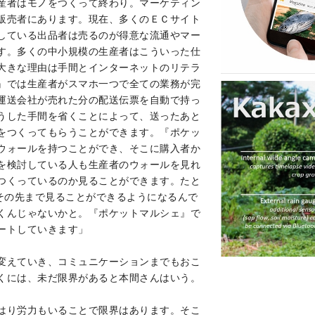
産者はモノをつくって終わり。マーケティン
販売者にあります。現在、多くのＥＣサイト
している出品者は売るのが得意な流通やマー
す。多くの中小規模の生産者はこういった仕
大きな理由は手間とインターネットのリテラ
』では生産者がスマホ一つで全ての業務が完
運送会社が売れた分の配送伝票を自動で持っ
うした手間を省くことによって、送ったあと
をつくってもらうことができます。『ポケッ
ウォールを持つことができ、そこに購入者か
を検討している人も生産者のウォールを見れ
つくっているのか見ることができます。たと
、その先まで見ることができるようになるんで
くんじゃないかと。『ポケットマルシェ』で
ートしていきます」
変えていき、コミュニケーションまでもおこ
くには、未だ限界があると本間さんはいう。
はり労力もいることで限界はあります。そこ