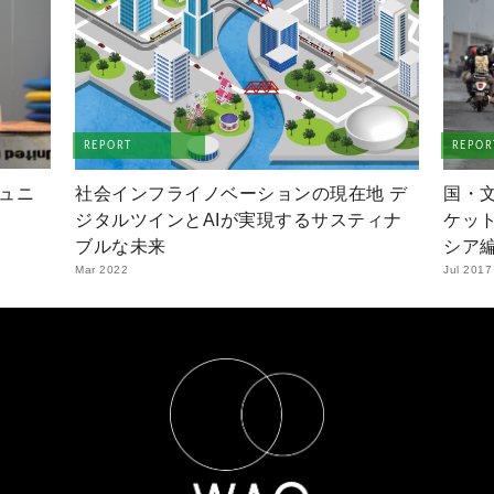
REPORT
REPOR
ュニ
社会インフライノベーションの現在地 デ
国・
ジタルツインとAIが実現するサスティナ
ケッ
ブルな未来
シア
Mar 2022
Jul 2017