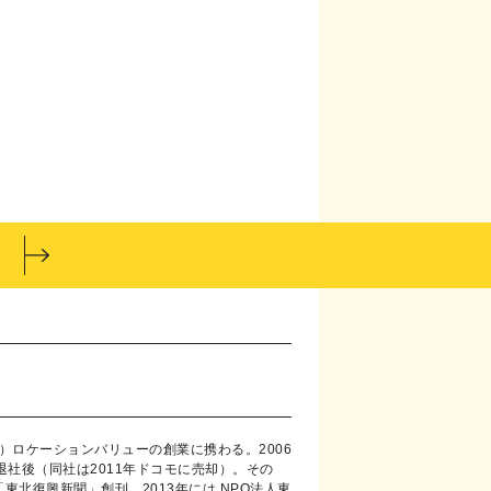
）ロケーションバリューの創業に携わる。2006
年退社後（同社は2011年ドコモに売却）。その
「東北復興新聞」創刊。2013年には NPO法人東