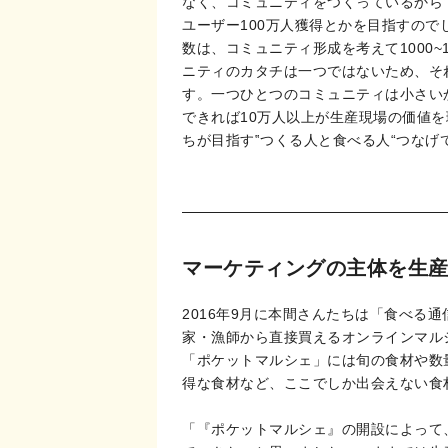
なく、コミュニティをつくっているから
ユーザー100万人獲得とかを目指すの
数は、コミュニティ形成を考えて1000~
ニティのカタチは一つではないため、そ
す。一つひとつのコミュニティは小さい
できれば10万人以上が生産現場の価値
ちが目指す‟つくる人と食べる人“つな
マーケティングの主体を生
2016年9月に本間さんたちは「食べる
家・漁師から直接買えるオンラインマル
「ポケットマルシェ」には旬の食材や数
得な食材など、ここでしか出会えない食
「『ポケットマルシェ』の開設によって