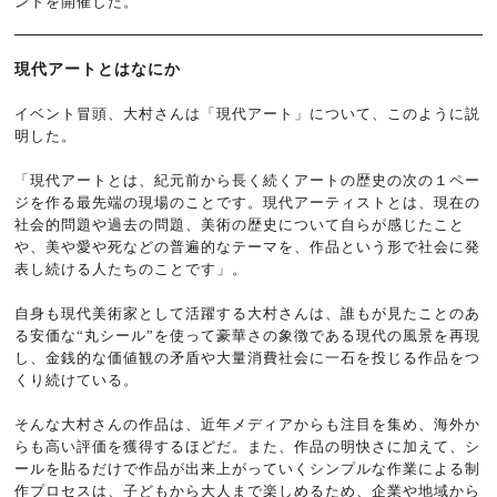
ントを開催した。
現代アートとはなにか
イベント冒頭、大村さんは「現代アート」について、このように説
明した。
「現代アートとは、紀元前から長く続くアートの歴史の次の１ペー
ジを作る最先端の現場のことです。現代アーティストとは、現在の
社会的問題や過去の問題、美術の歴史について自らが感じたこと
や、美や愛や死などの普遍的なテーマを、作品という形で社会に発
表し続ける人たちのことです」。
自身も現代美術家として活躍する大村さんは、誰もが見たことのあ
る安価な“丸シール”を使って豪華さの象徴である現代の風景を再現
し、金銭的な価値観の矛盾や大量消費社会に一石を投じる作品をつ
くり続けている。
そんな大村さんの作品は、近年メディアからも注目を集め、海外か
らも高い評価を獲得するほどだ。また、作品の明快さに加えて、シ
ールを貼るだけで作品が出来上がっていくシンプルな作業による制
作プロセスは、子どもから大人まで楽しめるため、企業や地域から