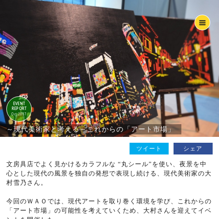
EVENT
REPORT
Oct 2017
～現代美術家と考える～これからの「アート市場」
ツイート
シェア
文房具店でよく見かけるカラフルな “丸シール”を使い、夜景を中
心とした現代の風景を独自の発想で表現し続ける、現代美術家の大
村雪乃さん。
今回のＷＡＯでは、現代アートを取り巻く環境を学び、これからの
「アート市場」の可能性を考えていくため、大村さんを迎えてイベ