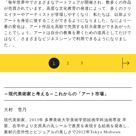
「毎年世界中でさまざまなアートフェアが開催され、数多くの作品
が売買されています。高度な文化教育の発達によって、多くのクリ
エイターやアーティストが登場しやすくなり、私たちは、以前より
アートを身近に接することができるようになりました。なにより一
番の変化は、アート作品を高額で売買する巨大産業ができあがった
ことでしょう。アートは自分の教養を磨くための道具としてだけで
はなく、さまざまなビジネスシーンで利用できるようになりまし
た」。
1
2
3
～現代美術家と考える～これからの「アート市場」
大村 雪乃
現代美術家。2013年 多摩美術大学美術学部絵画学科油画専攻 卒
業。在学中より文房具の丸シールで夜景を表現する絵画を発表し、
素材の意外性とビジュアルの美しさで2012年Tokyo Midtown