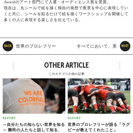
Awardのアート部門にて入選・オーディエンス賞を受賞。
現在は、丸シールで絵を描く独自の発想で夜景を中心に表現してい
くと共に、シールを貼るだけで絵を描くワークショップを開催して
多くの人に表現する楽しさを伝えている。
世界のプロレフリー
すべてにおいて、美
BACK
NEXT
が語る「ラグビーが教えて
しいデザイン
OTHER ARTICLE
くれたこと」
このカテゴリの他の記事
REPORT
REPORT
～自分たちの知らない世界を知る
世界のプロレフリーが語る「ラグ
～ 難民の人たちと話して知る、
ビーが教えてくれたこと」