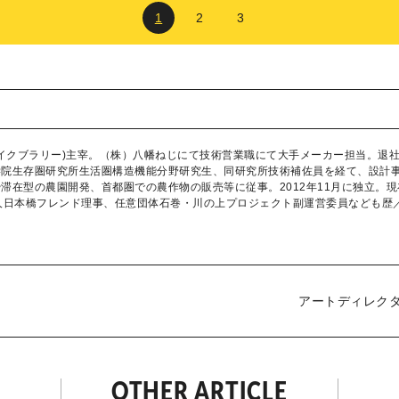
1
2
3
 Re（ライクブラリー)主宰。（株）八幡ねじにて技術営業職にて大手メーカー担当
学院生存圏研究所生活圏構造機能分野研究生、同研究所技術補佐員を経て、設計
滞在型の農園開発、首都圏での農作物の販売等に従事。2012年11月に独立。
人日本橋フレンド理事、任意団体石巻・川の上プロジェクト副運営委員なども歴
アートディレク
OTHER ARTICLE