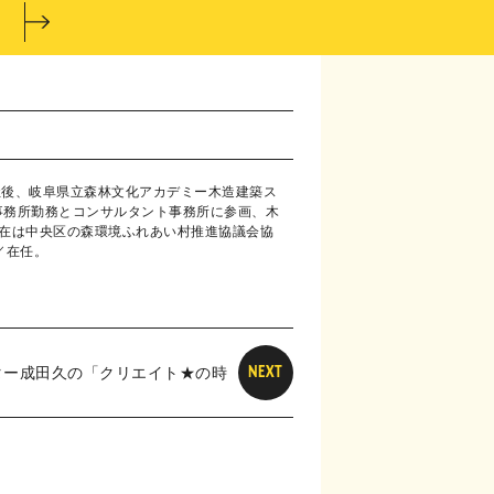
。退社後、岐阜県立森林文化アカデミー木造建築ス
事務所勤務とコンサルタント事務所に参画、木
現在は中央区の森環境ふれあい村推進協議会協
／在任。
ター成田久の「クリエイト★の時
NEXT
間」