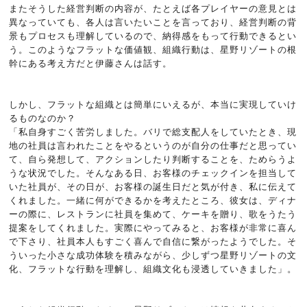
またそうした経営判断の内容が、たとえば各プレイヤーの意見とは
異なっていても、各人は言いたいことを言っており、経営判断の背
景もプロセスも理解しているので、納得感をもって行動できるとい
う。このようなフラットな価値観、組織行動は、星野リゾートの根
幹にある考え方だと伊藤さんは話す。
しかし、フラットな組織とは簡単にいえるが、本当に実現していけ
るものなのか？
「私自身すごく苦労しました。バリで総支配人をしていたとき、現
地の社員は言われたことをやるというのが自分の仕事だと思ってい
て、自ら発想して、アクションしたり判断することを、ためらうよ
うな状況でした。そんなある日、お客様のチェックインを担当して
いた社員が、その日が、お客様の誕生日だと気が付き、私に伝えて
くれました。一緒に何ができるかを考えたところ、彼女は、ディナ
ーの際に、レストランに社員を集めて、ケーキを贈り、歌をうたう
提案をしてくれました。実際にやってみると、お客様が非常に喜ん
で下さり、社員本人もすごく喜んで自信に繋がったようでした。そ
ういった小さな成功体験を積みながら、少しずつ星野リゾートの文
化、フラットな行動を理解し、組織文化も浸透していきました」。