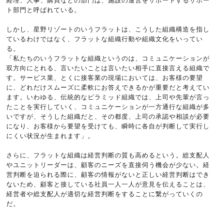
経理、人事、購買などの部門は、施設の運営をサポートするサポー
ト部門と呼ばれている。
しかし、星野リゾートのいうフラットは、こうした組織構造を指し
ているわけではなく、フラットな組織行動や組織文化をいってい
る。
「私たちのいうフラットな組織というのは、コミュニケーションが
双方向にとれる、言いたいことは言いたい相手に直接言える組織で
す。サービス業、とくに接客業の現場においては、お客様の要望
に、どれだけスムーズに柔軟にお答えできるかが重要だと考えてい
ます。いわゆる、伝統的なピラミッド組織では、上司や先輩が言っ
たことを実行していく、コミュニケーションが一方通行な組織が多
いですが、そうした組織だと、その都度、上司の承認や相談が必要
になり、お客様から要望を受けても、瞬時に各自が判断して実行し
にくい状況が生まれます」。
さらに、フラットな組織は経営判断の質も高めるという。総支配人
やユニットリーダーは、顧客のニーズを直接伺う機会が少ない。経
営判断を迫られる際に、顧客の情報がないと正しい経営判断はでき
ないため、顧客と接している社員一人一人が意見を伝えることは、
経営者や総支配人が適切な経営判断をすることに繋がっていくの
だ。