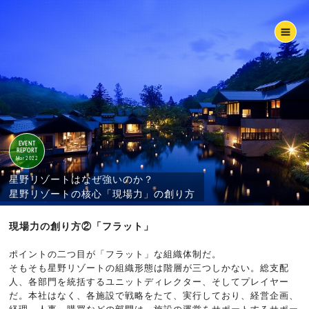
EVENT
REPORT
Mar 2022
星野リゾートはなぜ強いのか？
星野リゾートの核心「現場力」の創り方
現場力の創り方②「フラット」
ポイントの二つ目が「フラット」な組織体制だ。
そもそも星野リゾートの組織形態は階層が三つしかない。総支配
人、各部門を統括するユニットディレクター、そしてプレイヤー
だ。本社はなく、各施設で戦略をたて、実行しており、経営企画、