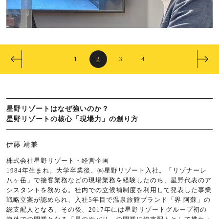
1
2
3
4
星野リゾートはなぜ強いのか？
星野リゾートの核心「現場力」の創り方
伊藤 靖兼
株式会社星野リゾート・経営企画
1984年生まれ。大学卒業後、㈱星野リゾート入社。「リゾナーレ
八ヶ岳」で接客業務などの現場業務を経験したのち、星野代表のア
シスタントを務める。社内での立候補制度を利用して発表した事業
戦略立案が認められ、入社5年目で温泉旅館ブランド「界 阿蘇」の
総支配人となる。その後、2017年には星野リゾートグループ初の