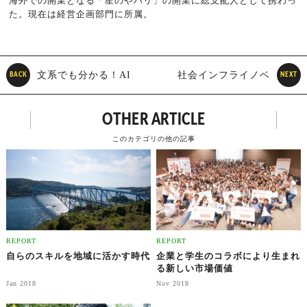
海外での開業となる「星のやバリ」の開業に総支配人として携わっ
た。現在は経営企画部門に所属。
文系でも分かる！AI
社会インフライノベ
BACK
NEXT
の最新動向 今日から使え
ーションの現在地 デジタル
OTHER ARTICLE
る！AI実践
ツインとAIが実現するサス
このカテゴリの他の記事
ティナブルな未来
REPORT
REPORT
自らのスキルを地域に活かす時代
企業と学生のコラボにより生まれ
る新しい市場価値
Jan 2018
Nov 2018