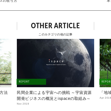
スの在り方
“
OTHER ARTICLE
このカテゴリの他の記事
REPORT
REPOR
方法
民間企業による宇宙への挑戦 ～宇宙資源
「地
開発ビジネスの概況とispaceの取組み～
Apr 201
Nov 2019