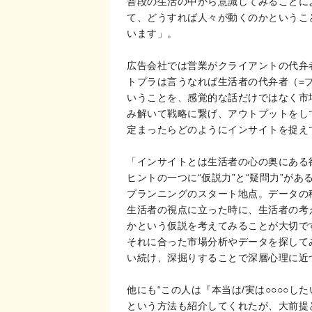
普段の生活の中から意識してみることに
て、どうすれば人々が動くのかというこ
います」。
広告会社では営業がクライアントの代弁
トプラは言うなれば生活者の代弁者（=プ
いうことを、感覚的な話だけではなく市
み解いて戦略に繋げ、アウトプットをし
定まったらどのようにインサイトを捉え
「インサイトとは生活者の心の奥にある
ヒントの一つに“仮説力”と“疑問力”が
プランニングのスタート地点。データの
生活者の視点に立った時に、生活者の考
かという仮説を考えてみることが大切で
それに合った市場分析やデータを探してみ
い続け、深掘りすることで深層心理に近
他にも“この人は『本当は/実は○○○○し
という方法も紹介してくれたが、大前提