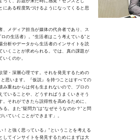
よって、お題が来た時に感覚・センスとし
とにある程度気づけるようになってくると思
者、メディア担当が媒体の代弁者であり、ス
ロの生活者）。“生活者はこう考えている”と
場分析やデータから生活者のインサイトを読
ていくことが求められる。では、真の課題が
ていくのか。
欲望・深層心理です。それを発見するための
あると思います。『仮説』を持つことはすべての
積み重ねからは何も生まれないので、プロの
えていることや、どうすればうまくいきそう
す。それができたら説得性を高めるために、
る。また“疑問力”は“なぜそうなのか？”と問
づいていくことができます」。
たい！と強く思っている』”ということを考える
としてインサイトを発見するためにまずは大