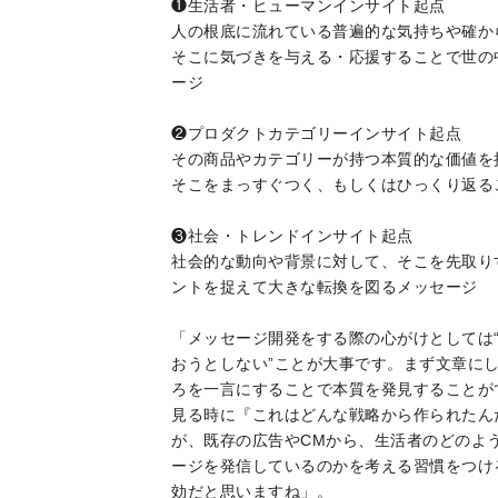
❶生活者・ヒューマンインサイト起点
人の根底に流れている普遍的な気持ちや確か
そこに気づきを与える・応援することで世の
ージ
❷プロダクトカテゴリーインサイト起点
その商品やカテゴリーが持つ本質的な価値を
そこをまっすぐつく、もしくはひっくり返る
❸社会・トレンドインサイト起点
社会的な動向や背景に対して、そこを先取り
ントを捉えて大きな転換を図るメッセージ
「メッセージ開発をする際の心がけとしては“
おうとしない”ことが大事です。まず文章に
ろを一言にすることで本質を発見することが
見る時に『これはどんな戦略から作られたん
が、既存の広告やCMから、生活者のどのよ
ージを発信しているのかを考える習慣をつけ
効だと思いますね」。