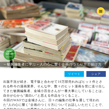
EVENT
REPORT
Jul 2021
～敏腕編集者に学ぶ～人の心に響く企画のつくり方と届け方
ツイート
シェア
出版不況が続き、電子版と合わせて10万部売れればヒット作とさ
れる昨今の漫画業界。そんな中、数々のヒット漫画を世に送り出し
てきた敏腕編集者、金城小百合さんが一番大事にしていることは、
自分が心から“面白い”と思える作品をつくること。
今回のWAOでは金城さんに、日々の編集の仕事を通して培われ
た“人の心に響く”企画のつくり方についてお話しいただくことで、