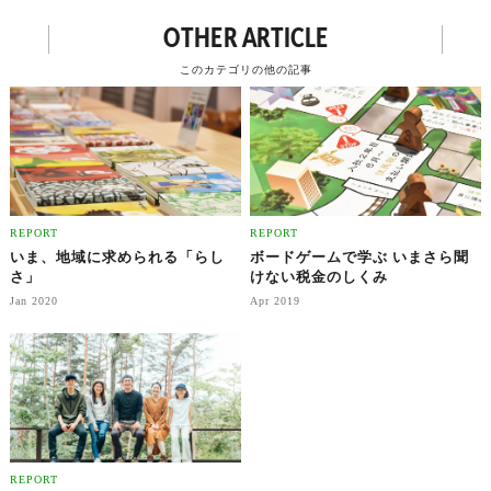
ァン”を生み出した丸の内15
モノと思考の整理術
OTHER ARTICLE
丁目PROJECT.の戦い方
このカテゴリの他の記事
REPORT
REPORT
いま、地域に求められる「らし
ボードゲームで学ぶ いまさら聞
さ」
けない税金のしくみ
Jan 2020
Apr 2019
REPORT