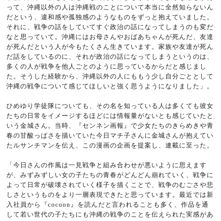
って、沖縄以外の人は沖縄戦のことについて本当に全然知らないん
だという、違和感や孤独感のようなものをずっと抱えていました。
それに、戦争の話をしていてすぐ政治の話になってしまうのも変だ
なと思っていて。沖縄にはお母さんやおばあちゃんが死んだ、友達
が死んだという人が今もたくさん生きています。家族や友達が死ん
だ話をしているのに、それが政治の話になってしまうというのは、
多くの人が戦争を他人ごとのように思っているからだと感じまし
た。そうした経験から、沖縄以外の人にももう少し自分ごととして
沖縄の戦争について感じてほしいと強く思うようになりました」。
ひめゆり学徒隊についても、その名を知っている人は多くても彼女
たちの日常をイメージするほどには情報量がないとも感じていたと
いう金城さん。当時、『センネン画報』で少女たちのきらめきや青
春の甘酸っぱさを描いていた今日マチ子さんに金城さんが抱えてい
たルサンチマンを伝え、この漫画の企画を提案し、連載に至った。
「今日さんの作風は一見戦争と組み合わせが悪いように思えます
が、みずみずしい女の子たちの青春がどんどん崩れていく、戦争に
よって日常が破壊されていく様子を描くことで、戦争のむごさや悲
しさというものをより一層表現できたと思っています。最近では新
入社員から『cocoon』を読んだと言われることも多く、作品を通
して若い世代の子たちにも沖縄の戦争のことを伝えられた実感があ