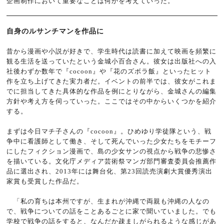
企画制作において重要なことは何かを考えていった。
自身のルサンチマンを作品に
昔から漫画や小説が好きで、学生時代は読書に加えて映画を頻繁に
観る生活を送っていたという金城小百合さん。彼女は出版社への入
社後わずか数年で『cocoon』や『花のズボラ飯』といったヒット
作を立ち上げてきた実力者だ。イベントの前半では、彼女がこれま
でに担当してきた具体的な作品を例にとりながら、金城さんの編集
方針や考え方を伺っていった。ここではその中からいくつかを紹介
する。
まずは今日マチ子さんの『cocoon』。ひめゆり学徒隊という、戦
争中に看護師として働き、そして死んでいった少女たちをモチーフ
にしたフィクション漫画で、島の少女サンの視点から戦争の悲惨さ
を描いている。文化庁メディア芸術祭マンガ部門審査委員会推薦作
品に選出され、2013年には舞台化、第23回読売演劇大賞優秀演出
家賞も受賞した作品だ。
「私の育ちは本州ですが、生まれが沖縄で両親も沖縄の人なの
で、戦争についての話をことあるごとに家で聞いていました。でも
学校で戦争の話をすると、なんだか疎ましがられるような感じがあ