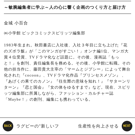
～敏腕編集者に学ぶ～人の心に響く企画のつくり方と届け方
金城 小百合
㈱小学館 ビックコミックスピリッツ編集部
1983年生まれ。秋田書店に入社後、入社３年目に立ち上げた『花
のズボラ飯』が「このマンガがすごい！」オンナ編1位、マンガ大
賞４位受賞、TVドラマ化など話題に。その後、漫画誌「もっ
と！」を創刊、責任編集長を務める。その後、小学館に転職。その
他の担当作に、藤田貴大主宰の「マームとジプシー」によって舞台
化された『cocoon』、TVドラマ化作品『プリンセスメゾン』 、
『あげくの果てのカノン』『往生際の意味を知れ！』『サターンリ
ターン』『恋と国会』『女の体をゆるすまで』など。現在、スピリ
ッツ編集部に所属しながら、ファッション・カルチャー誌
「Maybe！」の創刊、編集にも携わっている。
ラグビーの“新しいフ
生産性を向上させる
BACK
NEXT