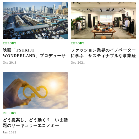
ネスを創る方法」
REPORT
REPORT
映画「TSUKIJI
ファッション業界のイノベーター
WONDERLAND」プロデューサ
に学ぶ サスティナブルな事業経
ーが語る 何故、私が「築地市
営に必要なこと
Oct 2018
Dec 2021
場」を映画にしたか
REPORT
どう提案し、どう動く？ いま話
題のサーキュラーエコノミー
Jan 2022