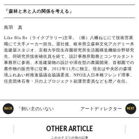
「森林と木と人の関係を考える」
鳥羽 真
Like Bla Re（ライクブラリー)主宰。（株）八幡ねじにて技術営業
職にて大手メーカー担当。退社後、岐阜県立森林文化アカデミー木
造建築スタジオ、京都大学院生存圏研究所生活圏構造機能分野研究
生、同研究所技術補佐員を経て、設計事務所勤務とコンサルタント
事務所に参画、木造建築物の設計や滞在型の農園開発、首都圏での
農作物の販売等に従事。2012年11月に独立。現在は中央区の森環
境ふれあい村推進協議会協議委員、NPO法人日本橋フレンド理事、
任意団体石巻・川の上プロジェクト副運営委員なども歴／在任。
「飼い主のいない
アートディレクター
BACK
NEXT
猫」を知る
成田久の「クリエイト★の
OTHER ARTICLE
時間」
このカテゴリの他の記事