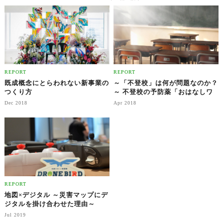
REPORT
REPORT
既成概念にとらわれない新事業の
～「不登校」は何が問題なのか？
つくり方
～ 不登校の予防薬「おはなしワ
クチン」
Dec 2018
Apr 2018
REPORT
地図×デジタル ～災害マップにデ
ジタルを掛け合わせた理由～
Jul 2019