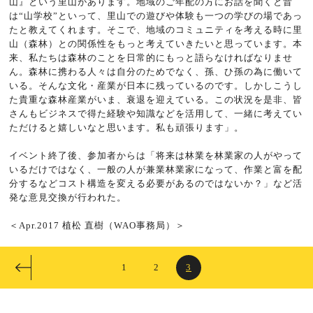
山』という里山があります。地域のご年配の方にお話を聞くと昔
は“山学校”といって、里山での遊びや体験も一つの学びの場であっ
たと教えてくれます。そこで、地域のコミュニティを考える時に里
山（森林）との関係性をもっと考えていきたいと思っています。本
来、私たちは森林のことを日常的にもっと語らなければなりませ
ん。森林に携わる人々は自分のためでなく、孫、ひ孫の為に働いて
いる。そんな文化・産業が日本に残っているのです。しかしこうし
た貴重な森林産業がいま、衰退を迎えている。この状況を是非、皆
さんもビジネスで得た経験や知識などを活用して、一緒に考えてい
ただけると嬉しいなと思います。私も頑張ります」。
イベント終了後、参加者からは「将来は林業を林業家の人がやって
いるだけではなく、一般の人が兼業林業家になって、作業と富を配
分するなどコスト構造を変える必要があるのではないか？」など活
発な意見交換が行われた。
＜Apr.2017 植松 直樹（WAO事務局）＞
1
2
3