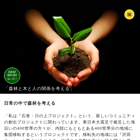
EVENT
REPORT
Apr 2017
「森林と木と人の関係を考える」
日常の中で森林を考える
「私は『石巻・川の上プロジェクト』という、新しいコミュニティ
の創出プロジェクトに関わっています。東日本大震災で被災した海
沿いの400世帯の方々が、内陸にもともとある400世帯分の地域に
集団移転するというプロジェクトです。移転先の地域には『沢田