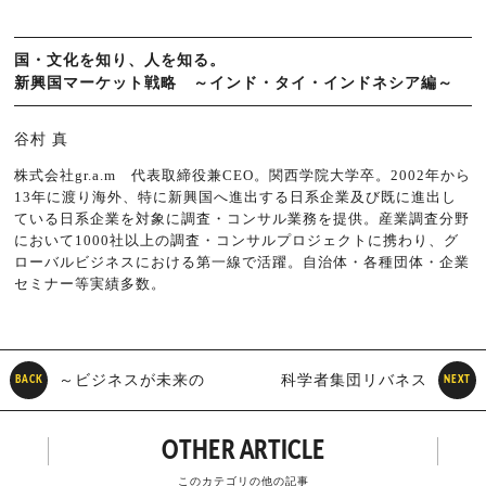
国・文化を知り、人を知る。
新興国マーケット戦略 ～インド・タイ・インドネシア編～
谷村 真
株式会社gr.a.m 代表取締役兼CEO。関西学院大学卒。2002年から
13年に渡り海外、特に新興国へ進出する日系企業及び既に進出し
ている日系企業を対象に調査・コンサル業務を提供。産業調査分野
において1000社以上の調査・コンサルプロジェクトに携わり、グ
ローバルビジネスにおける第一線で活躍。自治体・各種団体・企業
セミナー等実績多数。
～ビジネスが未来の
科学者集団リバネス
BACK
NEXT
社会に与える影響をカード
のイノベーションを起こす
OTHER ARTICLE
ゲームで体感～ 持続可能な
しくみ「科学を知り、ビジ
このカテゴリの他の記事