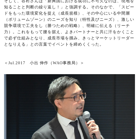
そして、谷村さんは「新興国における成功に不可欠なのは、現地を
知ることと判断の繰り返し！」と強調する。そのなかで、「スピー
ドをもった環境変化を捉え（成長規模）、その中心にいる中間層
（ボリュームゾーン）のニーズを知り（特性及びニーズ）、激しい
競争環境で工夫をし（勝つための戦略）、明確に伝える（リーチ
力）。これをもって腰を据え、よきパートナーと共に汗をかくこと
で必ず仕組みとなり、成長市場を掴み、きっとマーケットリーダー
となりえる」との言葉でイベントを締めくくった。
＜Jul.2017 小出 伸作（WAO事務局）＞